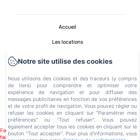
Accueil
Les locations
Avignon
Notre site utilise des cookies
Services
Nous utilisons des cookies et des traceurs (y compris
de tiers) pour comprendre et optimiser votre
Contact
expérience de navigation et pour diffuser des
messages publicitaires en fonction de vos préférences
Mentions légales
et de votre profil de navigation. Vous pouvez régler ou
refuser les cookies en cliquant sur "Paramétrer mes
préférences" ou "Tout refuser". Vous pouvez
Créé par Amenitiz
également accepter tous les cookies en cliquant sur le
Failed to load BookingEngine/index: Loading chunk 1322
bouton "Tout accepter". Pour plus d'informations, vous
failed. (missing: