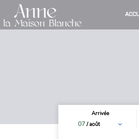
ACCU
Arrivée
07
/ août